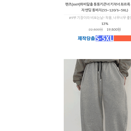
팬츠[669]하비탈출 통통키큰녀 키작녀 촤르륵
자 밴딩 통바지(55~120/S~5XL)
#9부 기장이라 비오는날! 착용, 너무너무 좋
13%
22,800원
19,800원