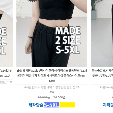
524]쿨썸
🧊찰랑시원!!2size빅사이즈여성 아이스슬릿통팬츠[523]
오늘출발🚀빅사이
-110)
쿨썸머 여름바지 와이드 빅사이즈여성 플러스사이즈(66-
좋은 9부와10부
120)
쿨원단으로
#시원함이 가득한 아이스 찰랑찰랑 슬릿팬츠!
#-롱Ver숏
4%
25,800원
24,800원