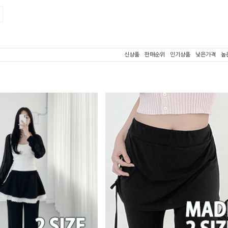
신상품
판매순위
인기상품
낮은가격
높