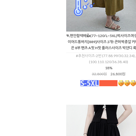
🏃편안함백배👍(77~120/L~5XL)빅사이즈
이어드통바지[889]사이즈 2개! 큰허벅종알 커
은 8부 팬츠 A핏 H핏 플러스사이즈 빅댄디 
#추천사이즈-2번 (77.88.99/30.32.34)
(100.110.120/36.38.40)
18%
32,800원
26,800원