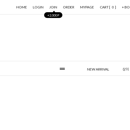
HOME
LOGIN
JOIN
ORDER
MYPAGE
CART [
]
+ B
0
+2,000 P
NEW ARRIVAL
상의