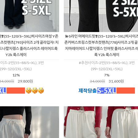
️(55~120/S~5XL)빅사이즈여성 Y존
💫S라인 머메이드핏❣️(55~120/S~5XL)빅사이
컷팬츠[793]사이즈 2개 골라입자! 치
존커버스트링스컷부츠컷팬츠[778]사이즈 2개 골
드나팔치렝스 플러스사이즈 레이어드룩
치마레이어드 나팔치렝스 인어핏 플러스사이즈 
Y2k 룩스제이
룩 Y2k 룩스제이
즈-2번(55~88/S~XL), 3번
#추천사이즈-2번(55~88/S~XL), 3번
(99~120/2XL~5XL)
(99~120/2XL~5XL)
12%
7%
34,000원
29,800원
34,000원
31,600원