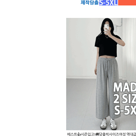
베스트👍시즌입고!🚚당출빅사이즈여성 역대급