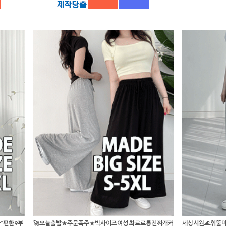
*편한9부
🚀오늘출발★주문폭주★빅사이즈여성 촤르르통진짜개커
세상시원🌊휘뚤마