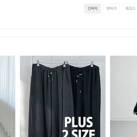
긴바지
반바지
레깅스