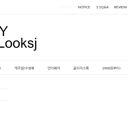
★필독★
NOTICE
1:1Q&A
REVIEW
츠
캐주얼/수영복
언더웨어
골드미스룩
1900원부터~