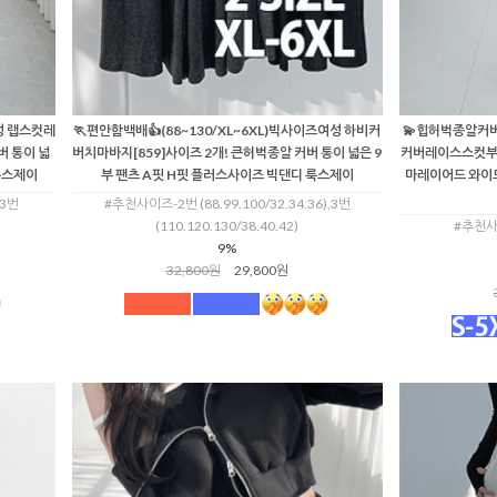
여성 랩스컷레
🏃편안함백배👍(88~130/XL~6XL)빅사이즈여성 하비커
💫힙허벅종알커버❣
버 통이 넓
버치마바지[859]사이즈 2개! 큰허벅종알 커버 통이 넓은 9
커버레이스스컷부츠
룩스제이
부 팬츠 A핏 H핏 플러스사이즈 빅댄디 룩스제이
마레이어드 와이
,3번
#추천사이즈-2번 (88.99.100/32.34.36),3번
(110.120.130/38.40.42)
#추천사이
9%
32,800원
29,800원