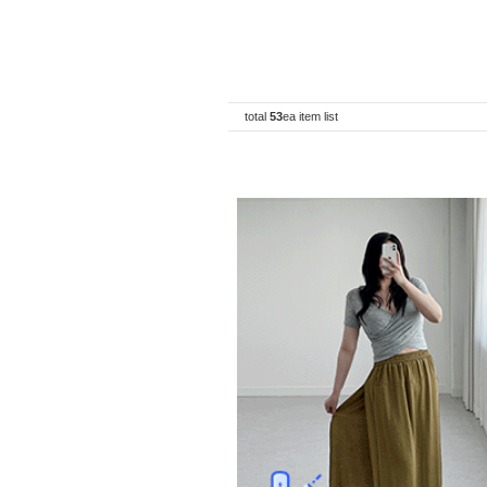
total
53
ea item list