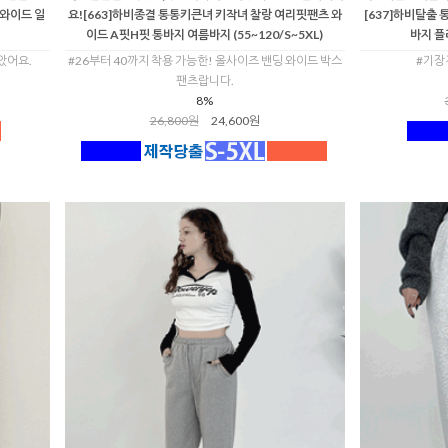
 와이드 일
요![663]하비종결 통통키큰녀 키작녀 찰랑 여리핏팬츠 와
[637]하비탈출
이드 A핏H핏 통바지 여름바지 (55~120/S~5XL)
바지 플
았어요.
#26부터 40까지 착용 가능한! 올사이즈 밴딩 와이드 박스
#기장
팬츠랍니다.
8%
26,800원
24,600원