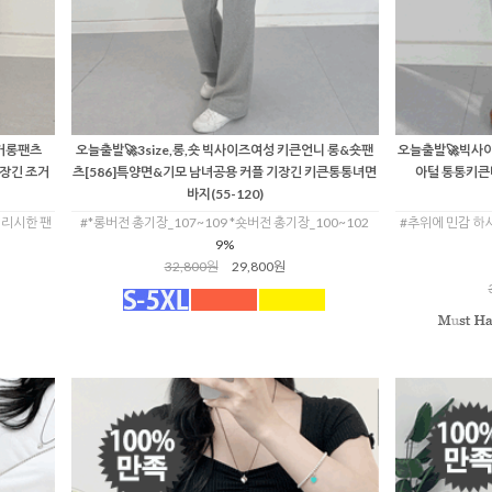
거롱팬츠
오늘출발🚀3size,롱,숏 빅사이즈여성 키큰언니 롱&숏팬
오늘출발🚀빅사이
기장긴 조거
츠[586]특양면&기모 남녀공용 커플 기장긴 키큰통통녀면
아털 통통키큰
바지(55-120)
일리시한 팬
#*롱버전 총기장_107~109 *숏버전 총기장_100~102
#추위에 민감 하
9%
32,800원
29,800원