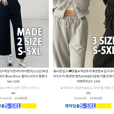
즈여성 키큰녀키작녀팬츠[512]신축성
👍시즌입고!🚚당출★색상추가!특양면★입고!주폭
바지 롱Ver숏Ver 플러스사이즈 통통녀
이즈조거/특양면/팬츠[494]남녀공용 커플 단체
(66-120)
녀면바지(55-130)
Ver 9부와 10부 키큰녀 키작녀!-
★색상추가!특양면★입고!주폭!봄.여름.가
4%
9%
25,800원
24,800원
32,800원
29,820원