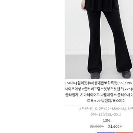
[Made] 말라핏👍세상예쁜💖촤륵핏(55~120/
사이즈여성 Y존커버프릴스컷부츠컷팬츠[775]
골라입자! 치마레이어드 나팔치렝스 플러스사이
드룩 Y2k 빅댄디/룩스제이
#추천사이즈-2번(55~88/S~XL), 3번
(99~120/2XL~5XL)
10%
35,000원
31,600원