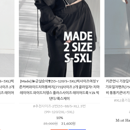
S~5XL)빅
[Made] 💫군살순삭❣️(55~120/S~5XL)빅사이즈여성 Y
키큰언니 기장길
사이즈 2개
존커버와이드치마통바지[773]사이즈 2개 골라입자! 치마
기모일자팬츠[754
즈 레이어
레이어드 와이드치렝스 플러스사이즈 레이어드룩 Y2k 빅
비 통통키큰녀 키작
댄디/룩스제이
#XL(총기장
#추천사이즈-2번(55~88/S~XL), 3번
(99~120/2XL~5XL)
10%
35,000원
31,600원