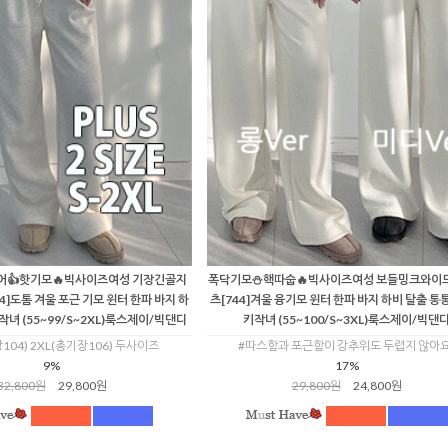
어👍핫기모🔥빅사이즈여성 기장긴골지
폭닥기모⛄핵따숩🔥빅사이즈여성 보들밍크와이
]도톰 겨울 포근 기모 윈터 한파 바지 하
츠[744]겨울 융기모 윈터 한파 바지 하비 탈출 
녀 (55~99/S~2XL)룩스제이/빅댄디
키작녀 (55~100/S~3XL)룩스제이/빅댄
104) 2XL(총기장106) 두사이즈
#따스함과 포근함이 강추위도 두렵지 않아요
9%
17%
32,800원
29,800원
29,800원
24,800원