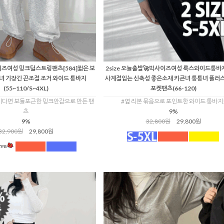
즈여성 밍크털스트링팬츠[584]짧은 보
2size 오늘출발🚀빅사이즈여성 룩스와이드통바지
녀 기장긴 끈조절 조거 와이드 통바지
사계절입는 신축성 좋은소재 키큰녀 통통녀 플러
(55~110/S~4XL)
포켓팬츠(66-120)
시다면 보들포근한 밍크안감으로 만든 팬
#옆 리본 묶음으로 포인트한 와이드 통바지
츠
9%
9%
32,800원
29,800원
32,900원
29,800원