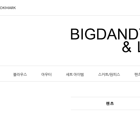
OOKMARK
블라우스
아우터
세트 아이템
스커트/원피스
팬
팬츠