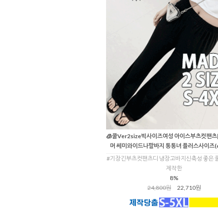
🧊쿨Ver2size빅사이즈여성 아이스부츠컷팬츠[
머 쎄미와이드나팔바지 통통녀 플러스사이즈(66
#기장긴부츠컷팬츠디 냉장고바지신축성 좋은 
제작한
8%
24,800원
22,710원