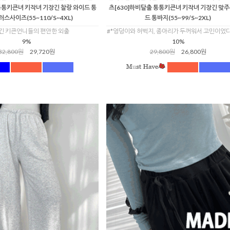
 통통키큰녀 키작녀 기장긴 찰랑 와이드 통
츠[630]하비탈출 통통키큰녀 키작녀 기장긴 맞주
러스사이즈(55~110/S~4XL)
드 통바지(55~99/S~2XL)
긴 키큰언니들의 편안한 외출
#*엉덩이와 허벅지, 종아리가 두꺼워서 고민이었
9%
10%
32,800원
29,720원
29,800원
26,800원