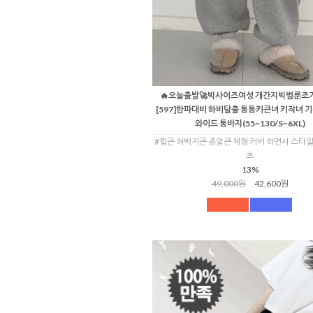
🔥오늘출발🚀빅사이즈여성 개간지빅벌룬조
[597]한파대비 하비탈출 통통키큰녀 키작녀 
와이드 통바지(55~130/S~6XL)
#힙큰 허벅지큰 종알큰 체형 커버 하면서 스타
츠
13%
49,000원
42,600원