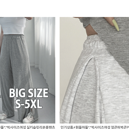
뚤*.*빅사이즈여성 실키슬릿리본롱팬츠
인기상품⚡휘뚤마뚤*.*빅사이즈여성 엉큰허벅큰