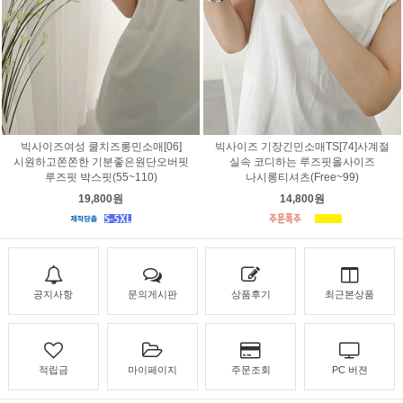
빅사이즈여성 쿨치즈롱민소매[06]
빅사이즈 기장긴민소매TS[74]사계절
시원하고쫀쫀한 기분좋은원단오버핏
실속 코디하는 루즈핏올사이즈
루즈핏 박스핏(55~110)
나시롱티셔츠(Free~99)
19,800원
14,800원
공지사항
문의게시판
상품후기
최근본상품
적립금
마이페이지
주문조회
PC 버젼