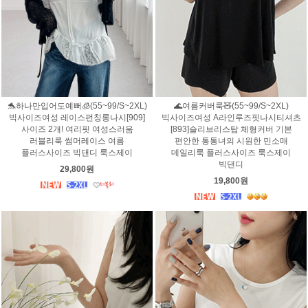
🐬하나만입어도예뻐🧊(55~99/S~2XL)
🌊여름커버룩🧸(55~99/S~2XL)
빅사이즈여성 레이스펀칭롱나시[909]
빅사이즈여성 A라인루즈핏나시티셔츠
사이즈 2개! 여리핏 여성스러움
[893]슬리브리스탑 체형커버 기본
러블리룩 썸머레이스 여름
편안한 통통녀의 시원한 민소매
플러스사이즈 빅댄디 룩스제이
데일리룩 플러스사이즈 룩스제이
빅댄디
29,800원
19,800원