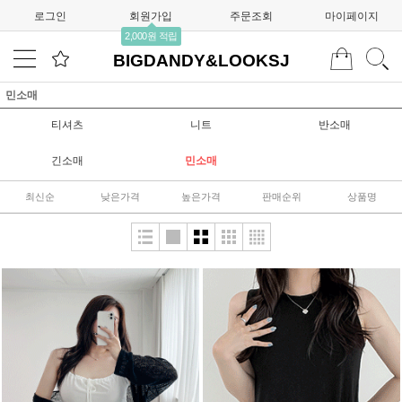
로그인
회원가입
주문조회
마이페이지
2,000원 적립
BIGDANDY&LOOKSJ
민소매
티셔츠
니트
반소매
긴소매
민소매
최신순
낮은가격
높은가격
판매순위
상품명