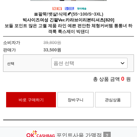
🎀팔뚝!뱃살!삭제🍂(55~100/S~3XL)
빅사이즈여성 긴팔Ver.카라브이리본티셔츠[820]
보들 포인트 많은 고퀄 제품 라인 예쁜 편안한 체형커버템 통통녀 하
객룩 룩스제이 빅댄디
소비자가
39,800원
판매가
33,500원
선택
0
총 상품 금액
원
바로 구매하기
장바구니
관심상품
포인트사용 가맹점
?