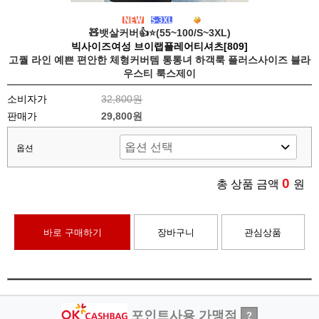
🧸뱃살커버👍⭐️(55~100/S~3XL)
빅사이즈여성 브이랩플레어티셔츠[809]
고퀄 라인 예쁜 편안한 체형커버템 통통녀 하객룩 플러스사이즈 블라
우스티 룩스제이
소비자가
32,800원
판매가
29,800원
옵션
0
총 상품 금액
원
바로 구매하기
장바구니
관심상품
포인트사용 가맹점
?