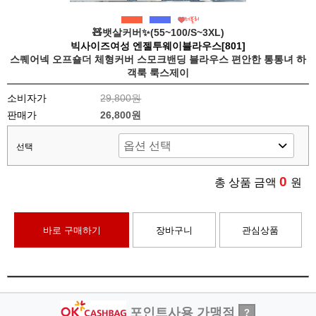
🧸뱃살커버✨(55~100/S~3XL)
빅사이즈여성 엔젤투웨이블라우스[801]
스퀘어넥 오프숄더 체형커버 스모크밴딩 블라우스 편안한 통통녀 하
객룩 룩스제이
소비자가
29,800원
판매가
26,800원
선택
0
총 상품 금액
원
바로 구매하기
장바구니
관심상품
포인트사용 가맹점
?