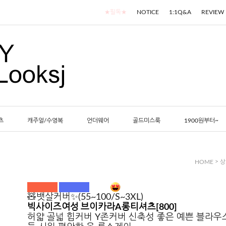
★필독★
NOTICE
1:1Q&A
REVIEW
츠
캐주얼/수영복
언더웨어
골드미스룩
1900원부터~
>
HOME
상
🧸뱃살커버✨(55~100/S~3XL)
빅사이즈여성 브이카라A롱티셔츠[800]
허얇 골넓 힙커버 Y존커버 신축성 좋은 예쁜 블라우