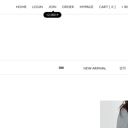
HOME
LOGIN
JOIN
ORDER
MYPAGE
CART [
]
+ 
0
+2,000 P
NEW ARRIVAL
상의