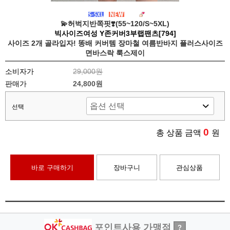
💫허벅지반쪽핏❣️(55~120/S~5XL)
빅사이즈여성 Y존커버3부랩팬츠[794]
사이즈 2개 골라입자! 똥배 커버템 장마철 여름반바지 플러스사이즈
면바스락 룩스제이
소비자가
29,000원
판매가
24,800원
선택
0
총 상품 금액
원
바로 구매하기
장바구니
관심상품
포인트사용 가맹점
?