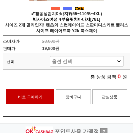
💕활동성랩치마바지❣️(55~110/S~4XL)
빅사이즈여성 4부슬릿치마바지[781]
사이즈 2개 골라입자! 팬츠와 스컷레이어드 스판미디스커트 플러스
사이즈 레이어드룩 Y2k 룩스제이
소비자가
23,000원
판매가
19,800원
선택
0
총 상품 금액
원
바로 구매하기
장바구니
관심상품
포인트사용 가맹점
?