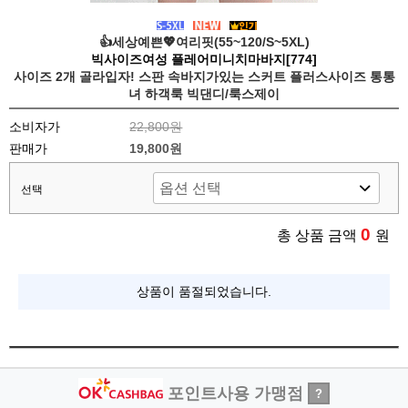
👍세상예쁜💖여리핏(55~120/S~5XL)
빅사이즈여성 플레어미니치마바지[774]
사이즈 2개 골라입자! 스판 속바지가있는 스커트 플러스사이즈 통통
녀 하객룩 빅댄디/룩스제이
소비자가
22,800원
판매가
19,800원
선택
0
총 상품 금액
원
상품이 품절되었습니다.
포인트사용 가맹점
?