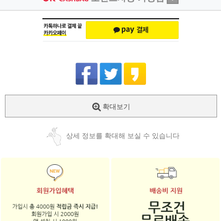
확대보기
상세 정보를 확대해 보실 수 있습니다