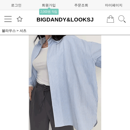
로그인
회원가입
주문조회
마이페이지
2,000원 적립
BIGDANDY&LOOKSJ
블라우스
>
셔츠