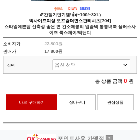
💕간절기인기템!👍(~100/~3XL)
빅사이즈여성 오프숄더면스판티셔츠[704]
스타일예쁜탑 신축성 좋은 면 긴소매롱티 입술넥 통통녀룩 플러스사
이즈 룩스제이/빅댄디
소비자가
22,800원
판매가
17,800원
선택
0
총 상품 금액
원
바로 구매하기
장바구니
관심상품
포인트사용 가맹점
?