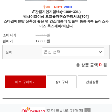
💕간절기인기템!👍(~100/~3XL)
빅사이즈여성 오프숄더면스판티셔츠[704]
스타일예쁜탑 신축성 좋은 면 긴소매롱티 입술넥 통통녀룩 플러스사
이즈 룩스제이/빅댄디
소비자가
22,800원
판매가
17,800원
선택
0
총 상품 금액
원
바로 구매하기
장바구니
관심상품
포인트사용 가맹점
?