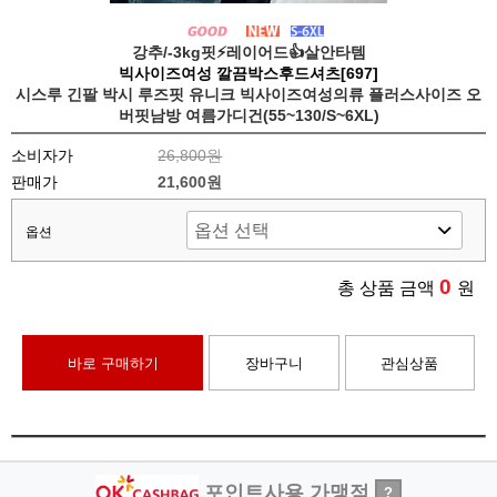
강추/-3kg핏⚡레이어드👍살안타템
빅사이즈여성 깔끔박스후드셔츠[697]
시스루 긴팔 박시 루즈핏 유니크 빅사이즈여성의류 플러스사이즈 오
버핏남방 여름가디건(55~130/S~6XL)
소비자가
26,800원
판매가
21,600원
옵션
0
총 상품 금액
원
바로 구매하기
장바구니
관심상품
포인트사용 가맹점
?