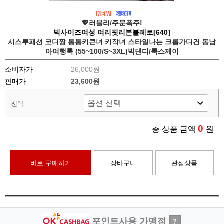
💖러블리/주문폭주!
빅사이즈여성 여리핏리본볼레로[640]
시스루패션 코디짱 통통키큰녀 키작녀 스타일나는 크롭가디건 동남
아여행룩 (55~100/S~3XL)빅댄디/룩스제이
소비자가
26,000원
판매가
23,600원
선택
0
총 상품 금액
원
바로 구매하기
장바구니
관심상품
포인트사용 가맹점
?