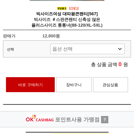
빅사이즈여성 대따왕큰팬티[567]
빅사이즈 ＃스판큰팬티 신축성 많은
플러스사이즈 통통녀(88-120/XL-5XL)
판매가
12,800원
선택
0
총 상품 금액
원
바로 구매하기
장바구니
관심상품
포인트사용 가맹점
?