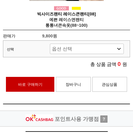
빅사이즈팬티 레이스큰팬티[08]
예쁜 레이스면팬티
통통녀큰속옷(88~100)
판매가
9,800원
선택
0
총 상품 금액
원
바로 구매하기
장바구니
관심상품
포인트사용 가맹점
?