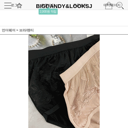
로그인
BIGDANDY&LOOKSJ
회원가입
주문조회
마이페이지
2,000원 적립
언더웨어
>
브라/팬티