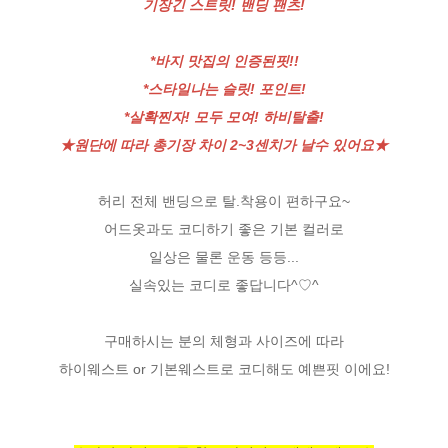
기장긴 스트릿! 밴딩 팬츠!
*바지 맛집의 인증된핏!!
*스타일나는 슬릿! 포인트!
*살확찐자! 모두 모여! 하비탈출!
★원단에 따라 총기장 차이 2~3센치가 날수 있어요★
허리 전체 밴딩으로 탈.착용이 편하구요~
어드옷과도 코디하기 좋은 기본 컬러로
일상은 물론 운동 등등...
실속있는 코디로 좋답니다^♡^
구매하시는 분의 체형과 사이즈에 따라
하이웨스트 or 기본웨스트로 코디해도 예쁜핏 이에요!