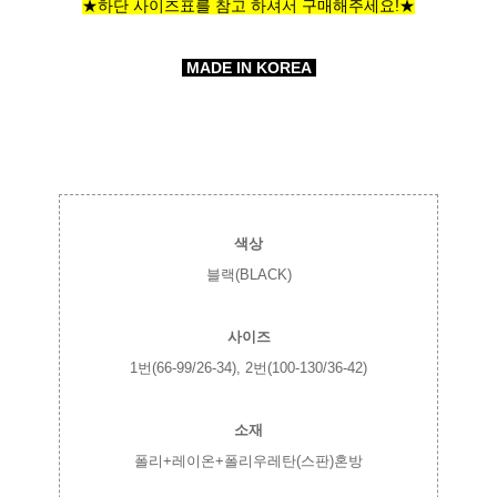
★하단 사이즈표를 참고 하셔서 구매해주세요!★
MADE IN KOREA
색상
블랙(BLACK)
사이즈
1번(66-99/26-34), 2번(100-130/36-42)
소재
폴리+레이온+폴리우레탄(스판)혼방