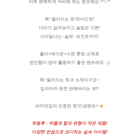
아주 완벽하게 커버해 주는 팬츠예요~^♡^
뚝! 떨어지는 핏!와이드핏!
다리가 길어보이고 슬림은 기본!
스타일나는 -슬릿- 포인트까지!
폴리+레이온+스판 혼방 소재로
편안함이 많아 활동하기 좋은 팬츠에요 :-)
뚝! 떨어지는 핏과 소재이구요~
입자마자 완전 반해버리는 핏!!
바지맛집의 인증된 핏!인생팬츠!~
★
착용후 - 무릅과 힙의 변형이 적은 제품!
다양한 컨셉으로 코디하는 실속 아이템!