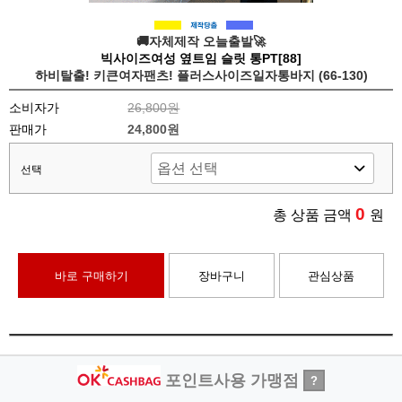
🚚자체제작 오늘출발🚀
빅사이즈여성 옆트임 슬릿 통PT[88]
하비탈출! 키큰여자팬츠! 플러스사이즈일자통바지 (66-130)
소비자가
26,800원
판매가
24,800원
선택
0
총 상품 금액
원
바로 구매하기
장바구니
관심상품
포인트사용 가맹점
?