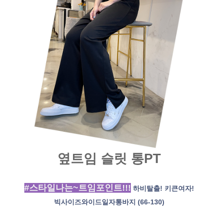
옆트임 슬릿 통PT
#스타일나는~트임포인트!!
!
하비탈출! 키큰여자!
빅사이즈와이드일자통바지 (66-130)