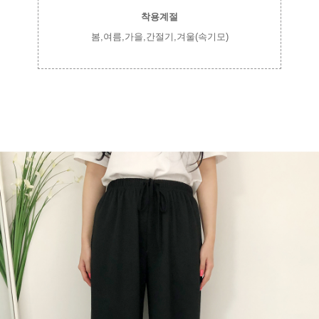
착용계절
봄,여름,가을,간절기,겨울(속기모)