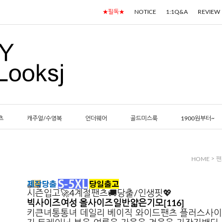
★필독★
NOTICE
1:1Q&A
REVIEW
츠
캐주얼/수영복
언더웨어
골드미스룩
1900원부터~
>
HOME
팬
시즌입고🚀4계절팬츠🚚당출/인생핏💖
빅사이즈여성 올사이즈일반얇은기모[116]
키큰녀통통녀 데일리 베이직 와이드팬츠 플러스사