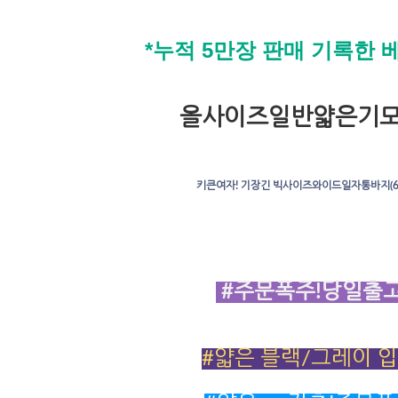
*누적 5만장 판매 기록한 
올사이즈일반얇은기
키큰여자! 기장긴 빅사이즈와이드일자통바지(66
#주문폭주!당일출고
#얇은 블랙/그레이 입