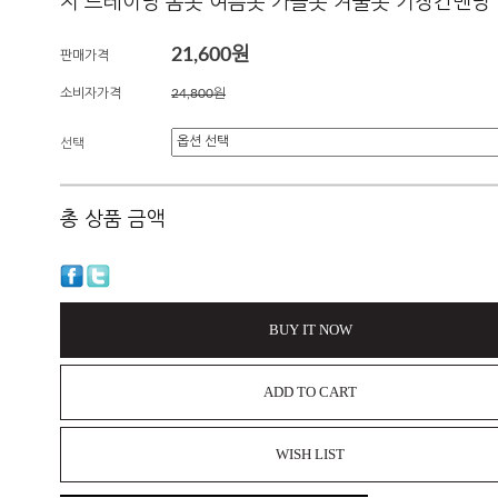
지 트레이닝 봄옷 여름옷 가을옷 겨울옷 기장긴밴딩
21,600원
판매가격
소비자가격
24,800원
선택
총 상품 금액
BUY IT NOW
ADD TO CART
WISH LIST