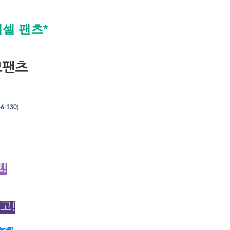
베셀 팬츠*
모팬츠
-130)
!
고!