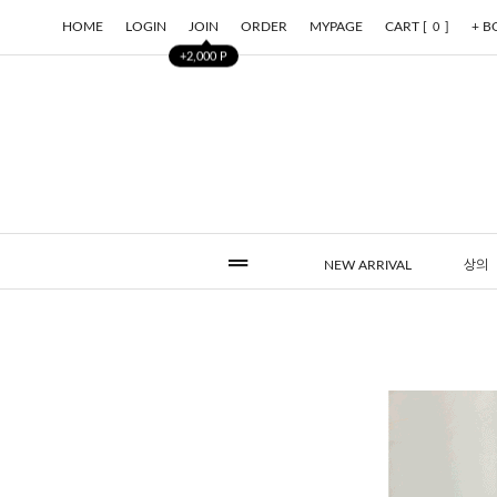
HOME
LOGIN
JOIN
ORDER
MYPAGE
CART [
]
+ 
0
+2,000 P
NEW ARRIVAL
상의