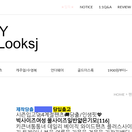
★필독★
NOTICE
1:1Q&A
REVIEW
츠
캐주얼/수영복
언더웨어
골드미스룩
1900원부터~
>
HOME
팬
시즌입고🚀4계절팬츠🚚당출/인생핏💖
빅사이즈여성 올사이즈일반얇은기모[116]
키큰녀통통녀 데일리 베이직 와이드팬츠 플러스사