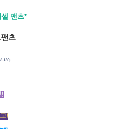
베셀 팬츠*
모팬츠
-130)
!
고!