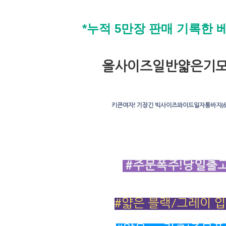
*누적 5만장 판매 기록한 
올사이즈일반얇은기
키큰여자! 기장긴 빅사이즈와이드일자통바지(66
#주문폭주!당일출고
#얇은 블랙/그레이 입