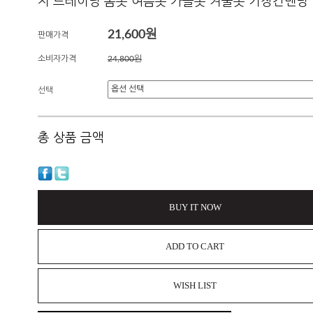
지 트레이닝 봄옷 여름옷 가을옷 겨울옷 기장긴밴딩
21,600원
판매가격
소비자가격
24,800원
선택
총 상품 금액
BUY IT NOW
ADD TO CART
WISH LIST