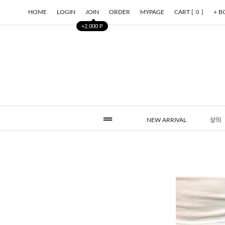
HOME
LOGIN
JOIN
ORDER
MYPAGE
CART [
]
+ 
0
+2,000 P
NEW ARRIVAL
상의