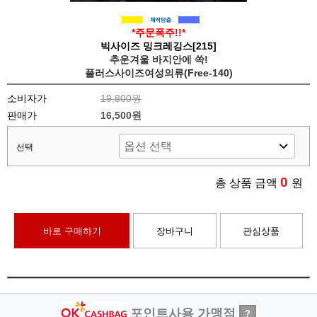
*주문폭주!!*
빅사이즈 밍크레깅스[215]
추운겨울 바지안에 쏙!
플러스사이즈여성의류(Free-140)
소비자가
19,800원
판매가
16,500원
선택
0
총 상품 금액
원
바로 구매하기
장바구니
관심상품
포인트사용 가맹점
?