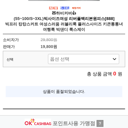
🧸하비커버👍
(55~100/S~3XL)
빅사이즈여성 리버플백리본원피스[888]
빅프리 캉캉스커트 여성스러움 러블리룩 플러스사이즈 키큰통통녀
여행룩 빅댄디 룩스제이
소비자가
29,800원
판매가
19,800원
선택
0
총 상품 금액
원
상품이 품절되었습니다.
포인트사용 가맹점
?