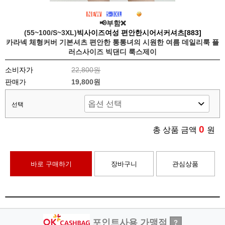
📢부함❌
(55~100/S~3XL)
빅사이즈여성 편안한시어서커셔츠[883]
카라넥 체형커버 기본셔츠 편안한 통통녀의 시원한 여름 데일리룩 플
러스사이즈 빅댄디 룩스제이
소비자가
22,800원
판매가
19,800원
선택
0
총 상품 금액
원
바로 구매하기
장바구니
관심상품
포인트사용 가맹점
?