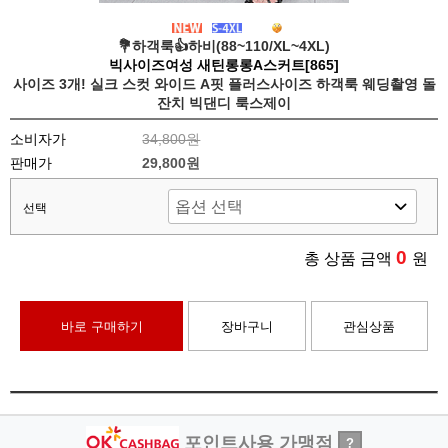
💐하객룩👍하비(88~110/XL~4XL)
빅사이즈여성 새틴롱롱A스커트[865]
사이즈 3개! 실크 스컷 와이드 A핏 플러스사이즈 하객룩 웨딩촬영 돌
잔치 빅댄디 룩스제이
소비자가
34,800원
판매가
29,800원
선택
0
총 상품 금액
원
바로 구매하기
장바구니
관심상품
포인트사용 가맹점
?