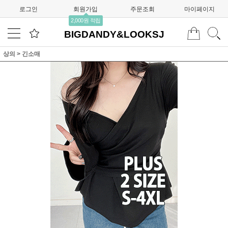
로그인
회원가입
주문조회
마이페이지
2,000원 적립
BIGDANDY&LOOKSJ
상의
>
긴소매