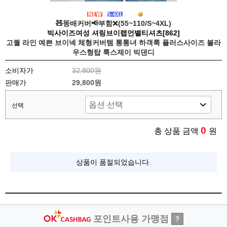
🧸똥배커버📢부함❌(55~110/S~4XL)
빅사이즈여성 셔링브이랩언밸티셔츠[862]
고퀄 라인 예쁜 브이넥 체형커버템 통통녀 하객룩 플러스사이즈 블라
우스형탑 룩스제이 빅댄디
소비자가
32,800원
판매가
29,800원
선택
0
총 상품 금액
원
상품이 품절되었습니다.
포인트사용 가맹점
?