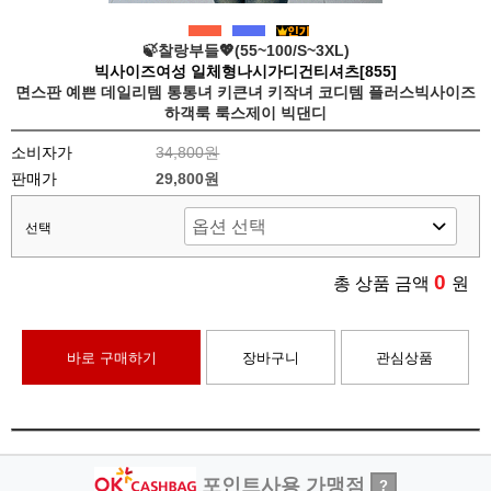
🍃찰랑부들💖(55~100/S~3XL)
빅사이즈여성 일체형나시가디건티셔츠[855]
면스판 예쁜 데일리템 통통녀 키큰녀 키작녀 코디템 플러스빅사이즈
하객룩 룩스제이 빅댄디
소비자가
34,800원
판매가
29,800원
선택
0
총 상품 금액
원
바로 구매하기
장바구니
관심상품
포인트사용 가맹점
?