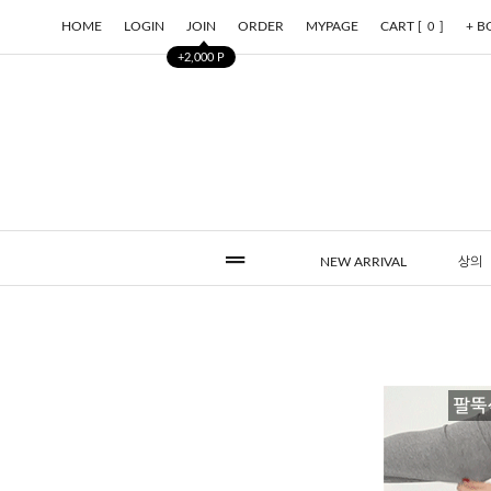
HOME
LOGIN
JOIN
ORDER
MYPAGE
CART [
]
+ 
0
+2,000 P
NEW ARRIVAL
상의