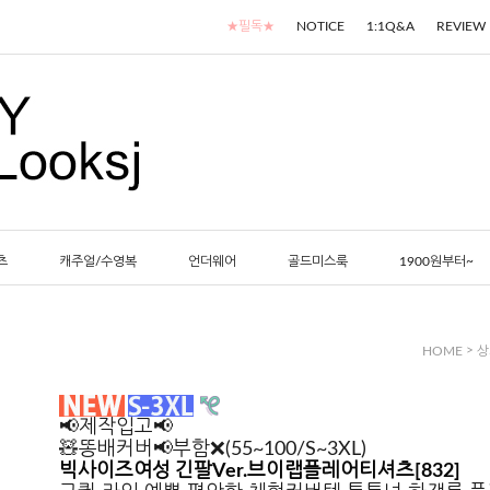
★필독★
NOTICE
1:1Q&A
REVIEW
츠
캐주얼/수영복
언더웨어
골드미스룩
1900원부터~
>
HOME
상
📢제작입고📢
🧸똥배커버📢부함❌(55~100/S~3XL)
빅사이즈여성 긴팔Ver.브이랩플레어티셔츠[832]