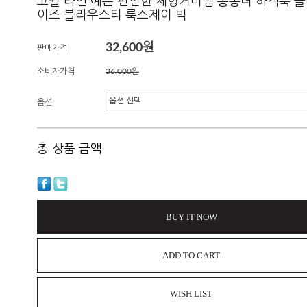
고퀄 라인 예쁜 편안한 체형커버템 통통녀 하객룩 
이즈 블라우스티 룩스제이 빅
32,600원
판매가격
소비자가격
36,000원
옵션
총 상품 금액
BUY IT NOW
ADD TO CART
WISH LIST