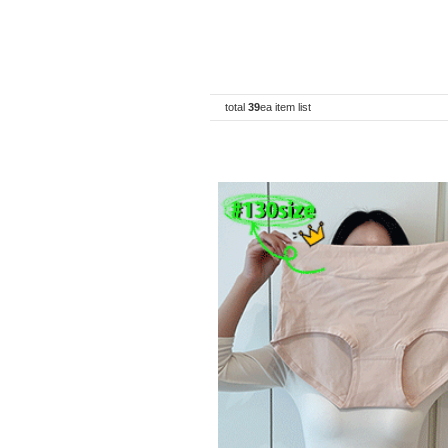
total
39
ea item list