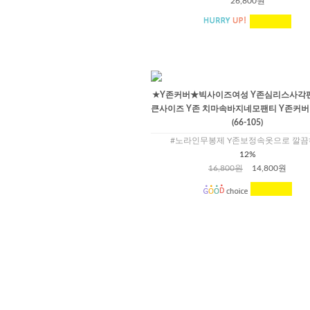
26,800원
★Y존커버★빅사이즈여성 Y존심리스사각팬티
큰사이즈 Y존 치마속바지네모팬티 Y존커버
(66-105)
#노라인무봉제 Y존보정속옷으로 깔
12%
16,800원
14,800원