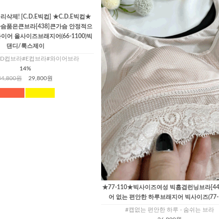
삭제! [C.D.E빅컵] ★C.D.E빅컵★
슴품은큰브라[438]큰가슴 안정적으
어 올사이즈브래지어(66-1100)빅
댄디/룩스제이
#D컵브라#E컵브라#와이어브라
14%
34,800원
29,800원
★77-110★빅사이즈여성 빅홉겹런닝브라[44
어 없는 편안한 하루브래지어 빅사이즈(77-1
#캡없는 편안한 하루 - 숨쉬는 브라