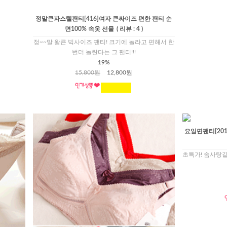
정말큰파스텔팬티[416]여자 큰싸이즈 편한 팬티 순
면100% 속옷 선물
( 리뷰 : 4 )
정~~말 왕큰 빅사이즈 팬티! 크기에 놀라고 편해서 한
번더 놀란다는 그 팬티!!!
19%
15,800원
12,800원
요일면팬티[201
초특가! 솜사탕같