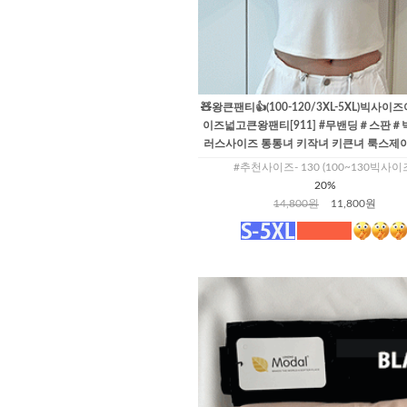
🧸왕큰팬티👍(100-120/3XL-5XL)빅사이
이즈넓고큰왕팬티[911] #무밴딩＃스판＃
러스사이즈 통통녀 키작녀 키큰녀 룩스제
#추천사이즈- 130 (100~130빅사이
20%
14,800원
11,800원