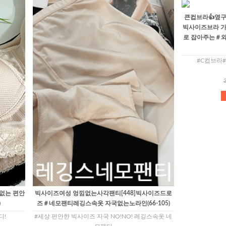
큰컵브라👍옆구리
빅사이즈브라 가
로 잡아주는＃와이
#C컵브라
없는 편안
빅사이즈여성 엉낌없는사각팬티[448]빅사이즈드로
)
즈＃네모팬티레깅스속옷 자국없는노라인(66-105)
디!
#세상 편안한 빅사이즈 자국 NO!NO! 레깅스속옷 네