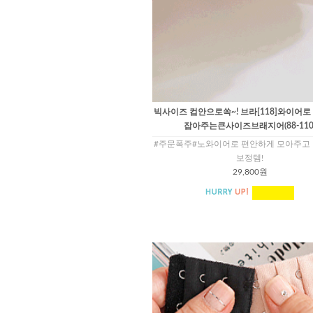
빅사이즈 컵안으로쏙~! 브라[118]와이어로
잡아주는큰사이즈브래지어(88-110
#주문폭주#노와이어로 편안하게 모아주고
보정템!
29,800원