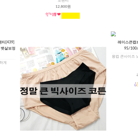
모팬티
12,800원
[439]
레이스큰캡브라
 뱃살보정
95/10
왕컵 큰사이즈 
끔하게