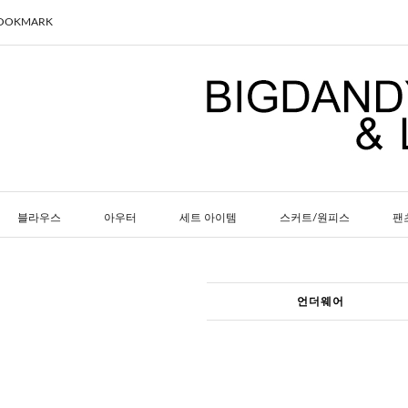
BOOKMARK
블라우스
아우터
세트 아이템
스커트/원피스
팬
언더웨어