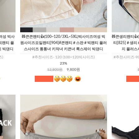
즈여성 빅사
🧸큰큰팬티👍(100~120/3XL~5XL)빅사이즈여성 빅
🧸큰생리팬티👍(
빅팬티 플
원사이즈요일팬티[904]#큰팬티＃스판＃빅팬티 플러
티[825]＃
이 빅댄디
스사이즈 통통녀 키작녀 키큰녀 룩스제이 빅댄디
지 플러스
즈)
#추천사이즈- 120 (100~120빅사이즈)
#추천사이즈-90(77
23%
12,800원
9,800원