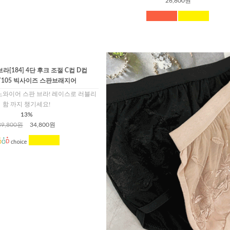
26,800원
[184] 4단 후크 조절 C컵 D컵
0/105 빅사이즈 스판브래지어
노와이어 스판 브라! 레이스로 러블리
함 까지 챙기세요!
13%
39,800원
34,800원