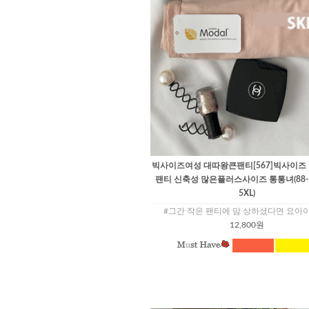
빅사이즈여성 대따왕큰팬티[567]빅사이즈
팬티 신축성 많은플러스사이즈 통통녀(88-12
5XL)
#그간 작은 팬티에 맘 상하셨다면 요아
12,800원