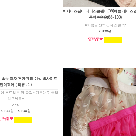
빅사이즈팬티 레이스큰팬티[08]예쁜 레이스
통녀큰속옷(88~100)
#예쁨을 원하신다면 클릭!
9,800원
]속옷 여자 편한 팬티 여성 빅사이즈
언더웨어
( 리뷰 : 1 )
이 부드러운 면 촉감~ 기분대로 골라
입으세요~
22%
8,900원
6,900원