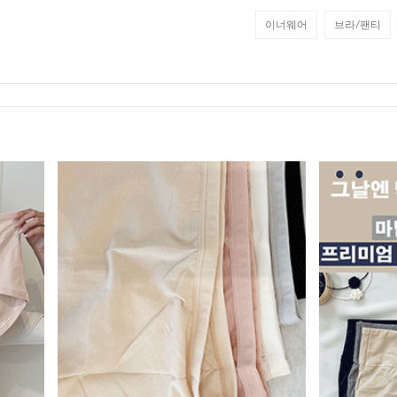
이너웨어
브라/팬티