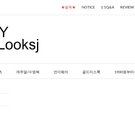
★필독★
NOTICE
1:1Q&A
REVIEW
츠
캐주얼/수영복
언더웨어
골드미스룩
1900원부터