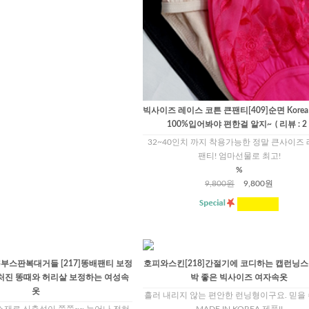
빅사이즈 레이스 코튼 큰팬티[409]순면 Korea C
100%입어봐야 편한걸 알지~
( 리뷰 : 2 
32~40인치 까지 착용가능한 정말 큰사이즈
팬티! 엄마선물로 최고!
%
9,800원
9,800원
부스판복대거들 [217]똥배팬티 보정
호피와스킨[218]간절기에 코디하는 캡런닝스
처진 똥때와 허리살 보정하는 여성속
박 좋은 빅사이즈 여자속옷
옷
흘러 내리지 않는 편안한 런닝형이구요. 믿을 
소재로 신축성이 쭉쭉~~ 늘어나 전혀
MADE IN KOREA 제품!!