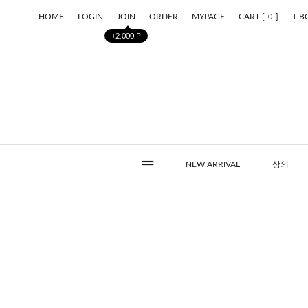
HOME
LOGIN
JOIN
ORDER
MYPAGE
CART [
]
+ 
0
+2,000 P
NEW ARRIVAL
상의