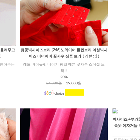
 올려주고
벚꽃빅사이즈브라 [246]노와이어 풀컵브라 여성빅사
)
이즈 이너웨어 꽃자수 심쿵 브라
( 리뷰 : 1 )
 안아주는
레드 바이올렛 베이지 핑크 예쁜 꽃자수 스페셜 브
라!!!
20%
24,800원
19,800원
빅사이즈 4부와3
속옷 여자거들 
튼튼하며 얇은 