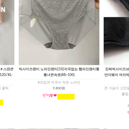
 ＃스판큰
빅사이즈팬티 노라인팬티[10]자국없는 햄라인팬티통
진짜빅사이즈브라
0/XL-
통녀큰속옷(88~100)
언더웨어 여자빅사
#조임과 자국이 적은 노라인
이 클릭
9,800원
큰 가슴이 고민
풀컵