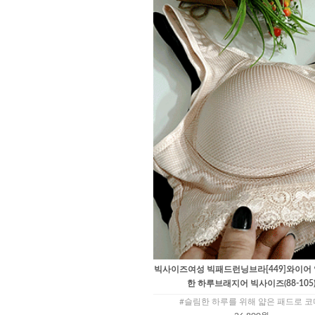
빅사이즈여성 빅패드런닝브라[449]와이어 
한 하루브래지어 빅사이즈(88-105
#슬림한 하루를 위해 얇은 패드로 코