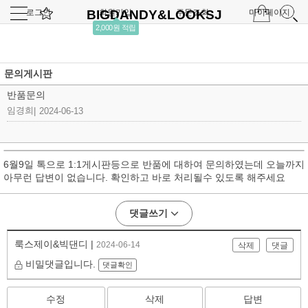
로그인
BIGDANDY&LOOKSJ
회원가입
주문조회
마이페이지
2,000원 적립
문의게시판
반품문의
임경희
|
2024-06-13
6월9일 톡으로 1:1게시판등으로 반품에 대하여 문의하였는데 오늘까지
아무런 답변이 없습니다. 확인하고 바로 처리될수 있도록 해주세요
댓글쓰기
룩스제이&빅댄디 |
2024-06-14
삭제
댓글
비밀댓글입니다.
댓글확인
수정
삭제
답변