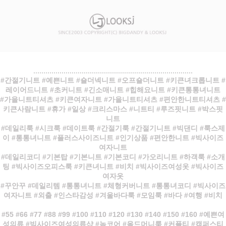
...............................................................................
#간절기니트 #예쁜니트 #숄더넥니트 #오프숄더니트 #키큰녀크롭니트 #
레이어드니트 #초커니트 #긴소매니트 #힙해요니트 #키큰통통녀니트
#가을니트티셔츠 #키큰여자니트 #가을니트티셔츠 #편안한니트티셔츠 #
키큰사람니트 #휴가 #일상 #크리스마스 #니트티 #루즈핏니트 #박스핏
니트
#데일리룩 #시크룩 #데이트룩 #간절기룩 #간절기니트 #빅댄디 #룩스제
이 #통통녀니트 #플러스사이즈니트 #인기상품 #편안한니트 #빅사이즈
여자니트
#데일리코디 #기본탑 #기본니트 #기본코디 #가오리니트 #하객룩 #소개
팅 #빅사이즈오피스룩 #키큰녀니트 #비치 #빅사이즈여성옷 #빅사이즈
여자옷
#꾸안꾸 #데일리템 #통통녀니트 #체형커버니트 #통통녀코디 #빅사이즈
여자니트 #외출 #인스타감성 #겨울바다룩 #모임룩 #바다 #여행 #비치
#55 #66 #77 #88 #99 #100 #110 #120 #130 #140 #150 #160 #예쁜여
성의류 #빅사이즈여성의류샵 #놈코어 #올드머니룩 #커플티 #캠퍼스티