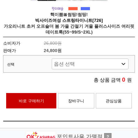
핵이쁨🎀썸띵!썸띵!
빅사이즈여성 스트링타이니트[726]
가오리니트 초커 오프숄더 봄 가을 간절기 겨울 플러스사이즈 여리핏
데이트룩(55~99/S~2XL)
소비자가
26,800원
판매가
24,800원
선택
0
총 상품 금액
원
바로 구매하기
장바구니
관심상품
포인트사용 가맹점
?